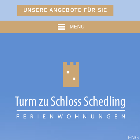
Menü
UNSERE ANGEBOTE FÜR SIE
TURM
MENÜ
PREISE
% ANGEBOTE %
HOFMARKSTUBN
GRAFENSTUBN
FREIHERRNSTUBN
TURMPALAIS
HERZOGPALAIS
FÜRSTENPALAIS
TROSTBERG
ENG