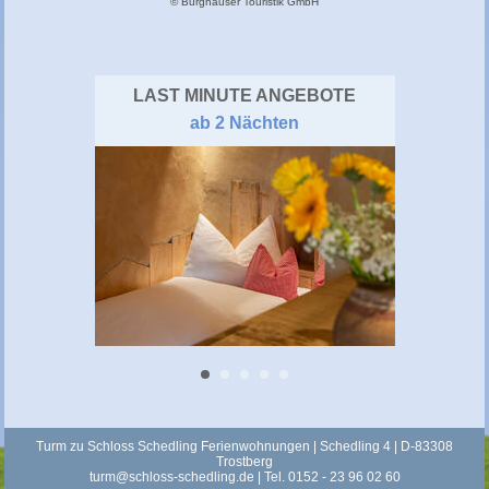
© Burghauser Touristik GmbH
LAST MINUTE ANGEBOTE
ab 2 Nächten
Turm zu Schloss Schedling Ferienwohnungen | Schedling 4 | D-83308
Trostberg
turm@schloss-schedling.de
| Tel. 0152 - 23 96 02 60