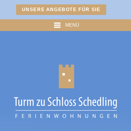
Menü
UNSERE ANGEBOTE FÜR SIE
TURM
MENÜ
PREISE
% ANGEBOTE %
HOFMARKSTUBN
GRAFENSTUBN
FREIHERRNSTUBN
TURMPALAIS
HERZOGPALAIS
FÜRSTENPALAIS
TROSTBERG