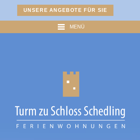
Menü
UNSERE ANGEBOTE FÜR SIE
TURM
MENÜ
PREISE
% ANGEBOTE %
HOFMARKSTUBN
GRAFENSTUBN
FREIHERRNSTUBN
TURMPALAIS
HERZOGPALAIS
FÜRSTENPALAIS
TROSTBERG