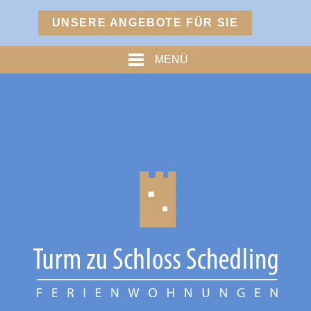
Menü
UNSERE ANGEBOTE FÜR SIE
TURM
MENÜ
PREISE
% ANGEBOTE %
HOFMARKSTUBN
GRAFENSTUBN
FREIHERRNSTUBN
TURMPALAIS
HERZOGPALAIS
FÜRSTENPALAIS
TROSTBERG