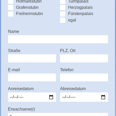
Hofmarkstubn
Turmpalais
Grafenstubn
Herzogpalais
Freiherrnstubn
Fürstenpalais
egal
Name
Straße
PLZ, Ort
E-mail
Telefon
Anreisedatum
Abreisedatum
Erwachsene(r)