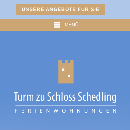
Menü
UNSERE ANGEBOTE FÜR SIE
TURM
MENÜ
PREISE
% ANGEBOTE %
HOFMARKSTUBN
GRAFENSTUBN
FREIHERRNSTUBN
TURMPALAIS
HERZOGPALAIS
FÜRSTENPALAIS
TROSTBERG