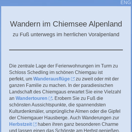
ENG
CHIEMGAU
CHIEMSEE
Wandern im Chiemsee Alpenland
GÄSTEBUCH
zu Fuß unterwegs im herrlichen Voralpenland
Die zentrale Lage der Ferienwohnungen im
Turm zu
Schloss Schedling im schönen Chiemgau
ist
perfekt,
um
Wanderausflüge
zu zweit oder mit der
ganzen Familie zu machen. In der paradiesischen
Landschaft des Chiemgaus erwartet
Sie eine Vielzahl
an
Wandertouren
. Erobern Sie zu Fuß die
schönsten Aussichtspunkte, die spannendsten
Kulturdenkmäler, ursprüngliche Almen oder die Gipfel
der Chiemgauer Hausberge. Auch Wanderungen zur
Herbstzeit
haben ihren ganz besonderen Charme
und lassen einen das Schönste am Herbst genießen.