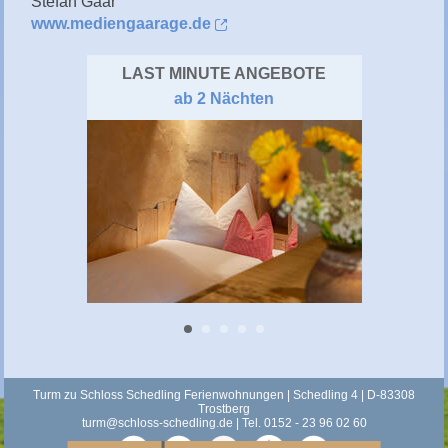
Stefan Gaar
www.mediengaarage.de
LAST MINUTE ANGEBOTE
ab 2 Nächten
Turm zu Schloss Schedling Ferienwohnungen | Schedling 4 | D-83308
Trostberg
turm@schloss-schedling.de
| Tel. 0152 - 23 96 02 60