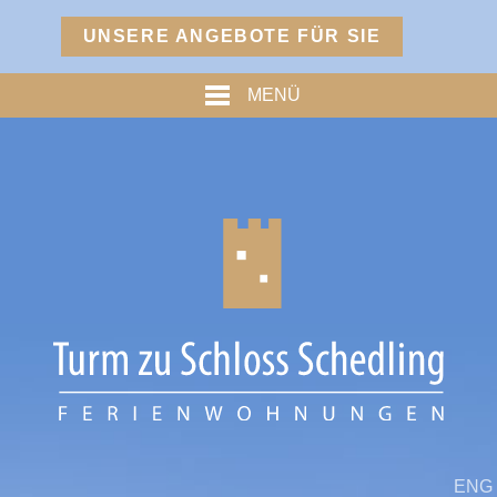
Menü
UNSERE ANGEBOTE FÜR SIE
TURM
MENÜ
PREISE
% ANGEBOTE %
HOFMARKSTUBN
GRAFENSTUBN
FREIHERRNSTUBN
TURMPALAIS
HERZOGPALAIS
FÜRSTENPALAIS
TROSTBERG
ENG