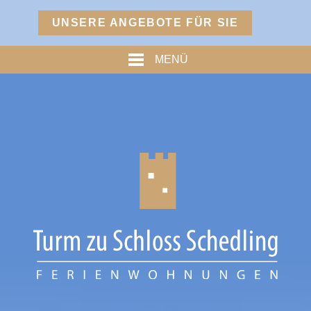
Menü
UNSERE ANGEBOTE FÜR SIE
TURM
MENÜ
PREISE
% ANGEBOTE %
HOFMARKSTUBN
GRAFENSTUBN
FREIHERRNSTUBN
TURMPALAIS
HERZOGPALAIS
FÜRSTENPALAIS
TROSTBERG