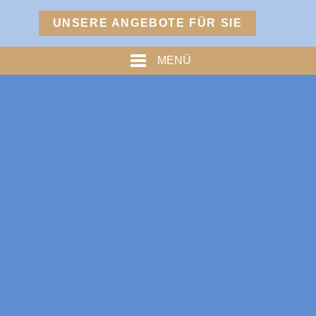
Menü
UNSERE ANGEBOTE FÜR SIE
TURM
MENÜ
PREISE
% ANGEBOTE %
HOFMARKSTUBN
GRAFENSTUBN
FREIHERRNSTUBN
TURMPALAIS
HERZOGPALAIS
FÜRSTENPALAIS
TROSTBERG