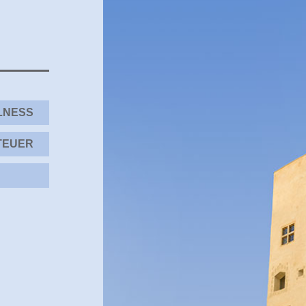
LNESS
TEUER