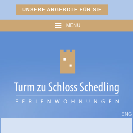
Menü
UNSERE ANGEBOTE FÜR SIE
TURM
MENÜ
PREISE
% ANGEBOTE %
HOFMARKSTUBN
GRAFENSTUBN
FREIHERRNSTUBN
TURMPALAIS
HERZOGPALAIS
FÜRSTENPALAIS
ENG
TROSTBERG