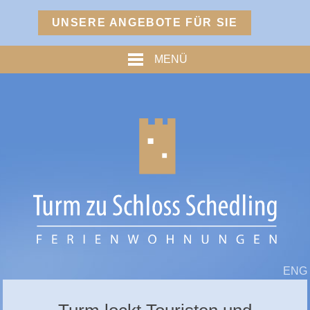
Menü
UNSERE ANGEBOTE FÜR SIE
TURM
MENÜ
PREISE
% ANGEBOTE %
HOFMARKSTUBN
GRAFENSTUBN
FREIHERRNSTUBN
TURMPALAIS
HERZOGPALAIS
FÜRSTENPALAIS
ENG
TROSTBERG