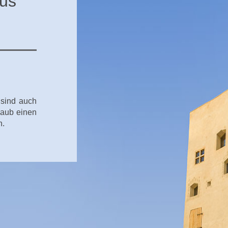
aus
 sind auch
laub einen
n.