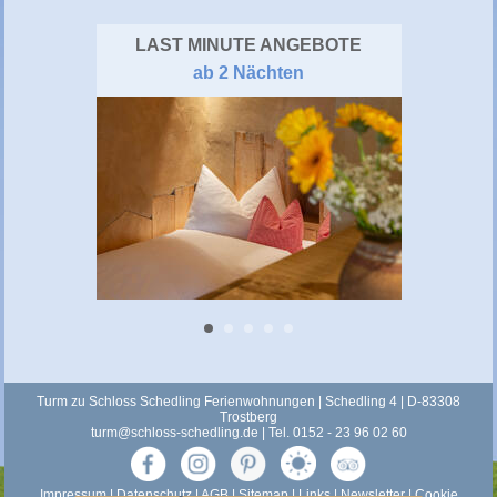
LAST MINUTE ANGEBOTE
ab 2 Nächten
Turm zu Schloss Schedling Ferienwohnungen | Schedling 4 | D-83308
Trostberg
turm@schloss-schedling.de
| Tel. 0152 - 23 96 02 60
Impressum
|
Datenschutz
|
AGB
|
Sitemap
|
Links
|
Newsletter
|
Cookie