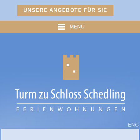
Menü
UNSERE ANGEBOTE FÜR SIE
TURM
MENÜ
PREISE
% ANGEBOTE %
HOFMARKSTUBN
GRAFENSTUBN
FREIHERRNSTUBN
TURMPALAIS
HERZOGPALAIS
FÜRSTENPALAIS
ENG
TROSTBERG