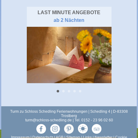
LAST MINUTE ANGEBOTE
ab 2 Nächten
Turm zu Schloss Schedling Ferienwohnungen | Schedling 4 | D-83308
Trostberg
turm@schloss-schedling.de
| Tel. 0152 - 23 96 02 60
Impressum
|
Datenschutz
|
AGB
|
Sitemap
|
Links
|
Newsletter
|
Cookie