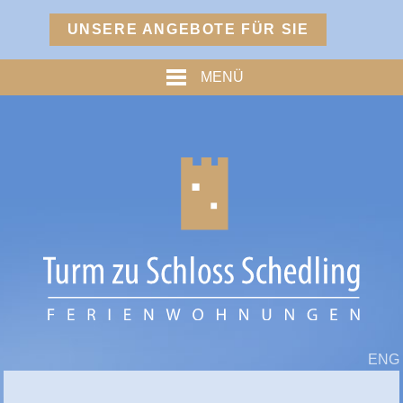
Menü
UNSERE ANGEBOTE FÜR SIE
TURM
MENÜ
PREISE
% ANGEBOTE %
HOFMARKSTUBN
GRAFENSTUBN
FREIHERRNSTUBN
TURMPALAIS
HERZOGPALAIS
FÜRSTENPALAIS
ENG
TROSTBERG