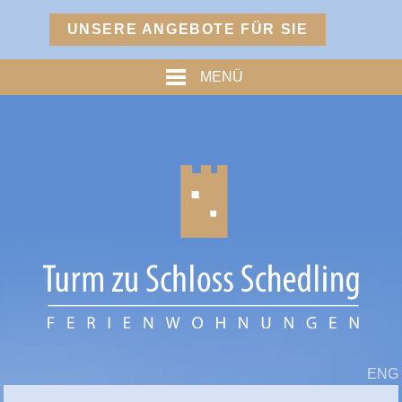
Menü
UNSERE ANGEBOTE FÜR SIE
TURM
MENÜ
PREISE
% ANGEBOTE %
HOFMARKSTUBN
GRAFENSTUBN
FREIHERRNSTUBN
TURMPALAIS
HERZOGPALAIS
FÜRSTENPALAIS
ENG
TROSTBERG