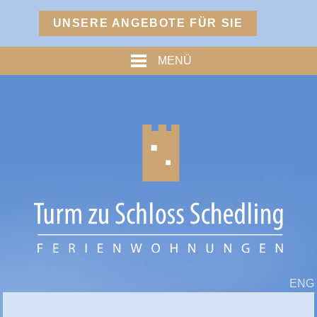
Menü
UNSERE ANGEBOTE FÜR SIE
TURM
MENÜ
PREISE
% ANGEBOTE %
HOFMARKSTUBN
GRAFENSTUBN
FREIHERRNSTUBN
TURMPALAIS
HERZOGPALAIS
FÜRSTENPALAIS
ENG
TROSTBERG