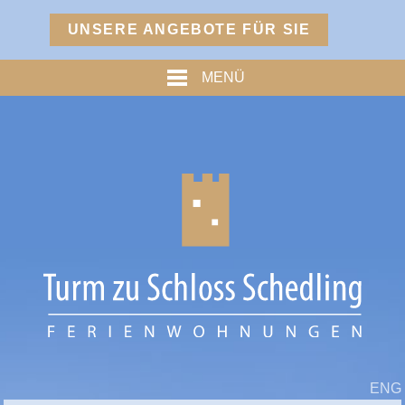
Menü
UNSERE ANGEBOTE FÜR SIE
TURM
MENÜ
PREISE
% ANGEBOTE %
HOFMARKSTUBN
GRAFENSTUBN
FREIHERRNSTUBN
TURMPALAIS
HERZOGPALAIS
FÜRSTENPALAIS
TROSTBERG
ENG