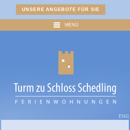
Menü
UNSERE ANGEBOTE FÜR SIE
TURM
MENÜ
PREISE
% ANGEBOTE %
HOFMARKSTUBN
GRAFENSTUBN
FREIHERRNSTUBN
TURMPALAIS
HERZOGPALAIS
FÜRSTENPALAIS
ENG
TROSTBERG