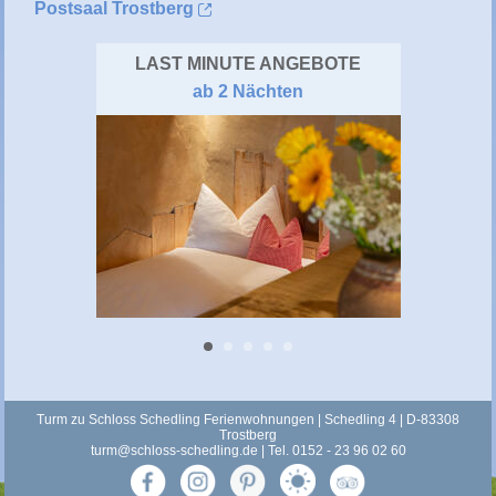
Postsaal Trostberg
LAST MINUTE ANGEBOTE
ab 2 Nächten
Turm zu Schloss Schedling Ferienwohnungen | Schedling 4 | D-83308
Trostberg
turm@schloss-schedling.de
| Tel. 0152 - 23 96 02 60