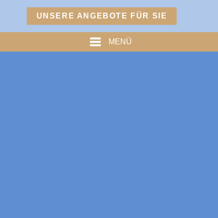
Menü
UNSERE ANGEBOTE FÜR SIE
TURM
MENÜ
PREISE
% ANGEBOTE %
HOFMARKSTUBN
GRAFENSTUBN
FREIHERRNSTUBN
TURMPALAIS
HERZOGPALAIS
FÜRSTENPALAIS
TROSTBERG