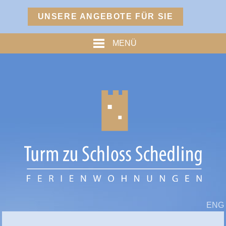
Menü
UNSERE ANGEBOTE FÜR SIE
TURM
MENÜ
PREISE
% ANGEBOTE %
HOFMARKSTUBN
GRAFENSTUBN
FREIHERRNSTUBN
TURMPALAIS
HERZOGPALAIS
FÜRSTENPALAIS
ENG
TROSTBERG