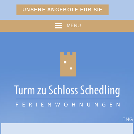
Menü
UNSERE ANGEBOTE FÜR SIE
TURM
MENÜ
PREISE
% ANGEBOTE %
HOFMARKSTUBN
GRAFENSTUBN
FREIHERRNSTUBN
TURMPALAIS
HERZOGPALAIS
FÜRSTENPALAIS
ENG
TROSTBERG