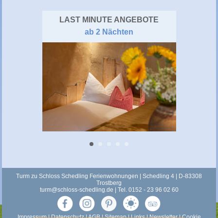
LAST MINUTE ANGEBOTE
ab 2 Nächten
Turm zu Schloss Schedling Ferienwohnungen | Schedling 4 | D-83308
Trostberg
turm@schloss-schedling.de
| Tel. 0152 - 23 96 02 60
Impressum
|
Datenschutz
|
AGB
|
Sitemap
|
Links
|
Newsletter
|
Cookie