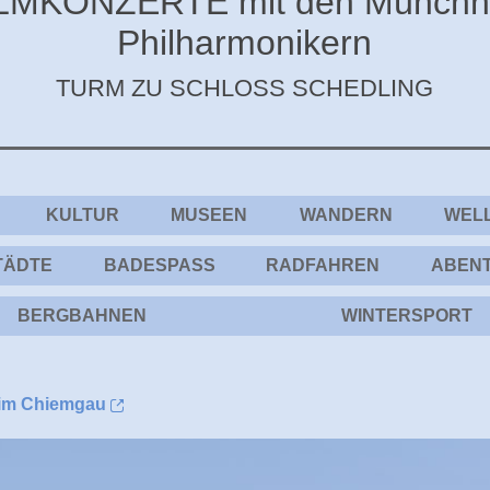
LMKONZERTE mit den Münchn
Philharmonikern
TURM ZU SCHLOSS SCHEDLING
KULTUR
MUSEEN
WANDERN
WEL
TÄDTE
BADESPASS
RADFAHREN
ABEN
BERGBAHNEN
WINTERSPORT
 im Chiemgau