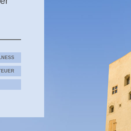
er
LNESS
TEUER