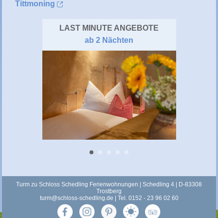
Tittmoning
LAST MINUTE ANGEBOTE
ab 2 Nächten
Turm zu Schloss Schedling Ferienwohnungen | Schedling 4 | D-83308
Trostberg
turm@schloss-schedling.de
| Tel. 0152 - 23 96 02 60