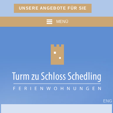
Menü
UNSERE ANGEBOTE FÜR SIE
TURM
MENÜ
PREISE
% ANGEBOTE %
HOFMARKSTUBN
GRAFENSTUBN
FREIHERRNSTUBN
TURMPALAIS
HERZOGPALAIS
FÜRSTENPALAIS
ENG
TROSTBERG